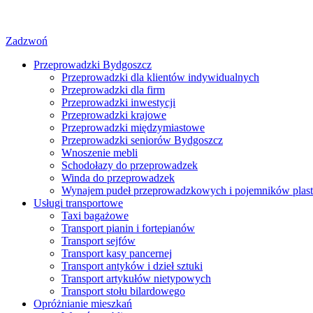
Zadzwoń
Przeprowadzki Bydgoszcz
Przeprowadzki dla klientów indywidualnych
Przeprowadzki dla firm
Przeprowadzki inwestycji
Przeprowadzki krajowe
Przeprowadzki międzymiastowe
Przeprowadzki seniorów Bydgoszcz
Wnoszenie mebli
Schodołazy do przeprowadzek
Winda do przeprowadzek
Wynajem pudeł przeprowadzkowych i pojemników plas
Usługi transportowe
Taxi bagażowe
Transport pianin i fortepianów
Transport sejfów
Transport kasy pancernej
Transport antyków i dzieł sztuki
Transport artykułów nietypowych
Transport stołu bilardowego
Opróżnianie mieszkań